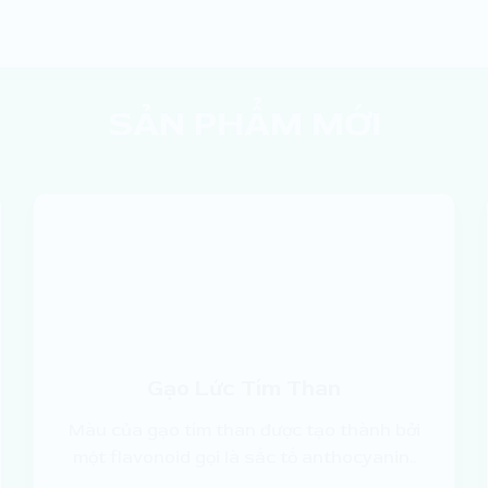
SẢN PHẨM MỚI
Gạo Lức Tím Than
Màu của gạo tím than được tạo thành bởi
một flavonoid gọi là sắc tố anthocyanin..