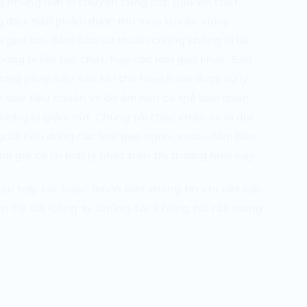
g những đơn vị chuyên cung cấp gạo với chất
àng đầu. Sản phẩm được thu mua từ các vùng
 gạo lớn, đảm bảo sự thuần chủng không bị lai
hông bị lẫn tạp chất, hay các loại gạo khác. Sản
ơng pháp sấy sau khi thu hoạch lúa được xử lý
ảm bảo tiêu chuẩn về độ ẩm nên có thể bảo quản
lượng bị giảm sút. Chúng tôi chắc chắn sẽ là địa
gười tiêu dùng các loại gạo ngon, sạch, đảm bảo
 giá cả lại hợp lý nhất trên thị trường hiện nay.
ầu hợp tác hoặc muốn biết thông tin chi tiết các
iên hệ với Công ty chúng tôi. Chúng tôi rất mong