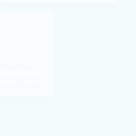
c Tím Than
 là loại gạo nhiều
 tơi xốp và độ mềm…