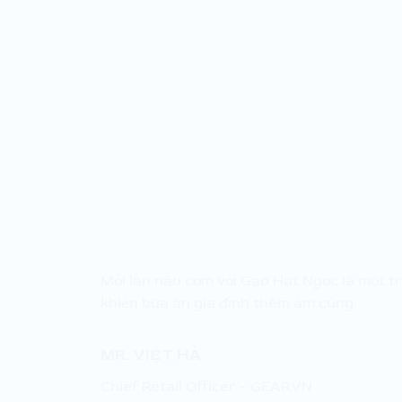
Mỗi lần nấu cơm với Gạo Hạt Ngọc là một t
“
khiến bữa ăn gia đình thêm ấm cúng.
MR. VIỆT HÀ
Chief Retail Officer – GEARVN