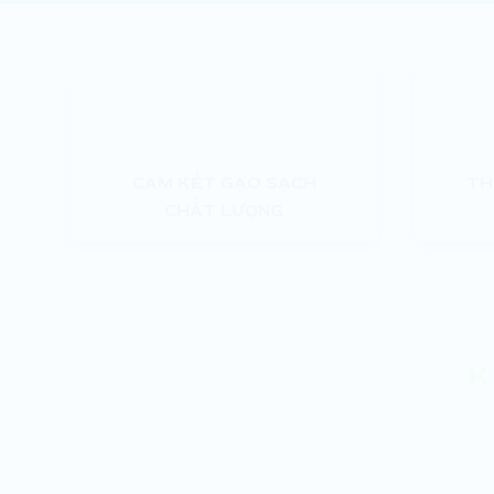
CAM KẾT GẠO SẠCH
TH
CHẤT LƯỢNG
K