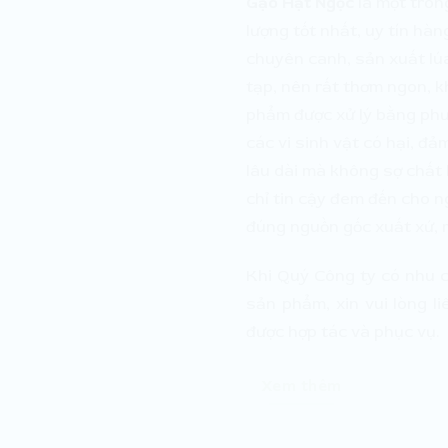
Gạo Hạt Ngọc
là một tron
lượng tốt nhất, uy tín h
chuyên canh, sản xuất lúa
tạp, nên rất thơm ngon, k
phẩm được xử lý bằng phư
các vi sinh vật có hại, đ
lâu dài mà không sợ chất 
chỉ tin cậy đem đến cho n
đúng nguồn gốc xuất xứ, mà
Khi Quý Công ty có nhu c
sản phẩm, xin vui lòng l
được hợp tác và phục vụ.
Xem thêm