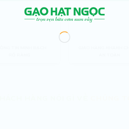
ÔNG TIN MINH BẠCH
GIAO HÀNG NHANH C
RÕ RÀNG
AN TOÀN
HÁCH HÀNG NÓI GÌ VỀ
CHÚNG T