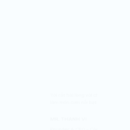
Tôi rất hài lòng với chất lượng gạ
“
làm món cơm nổi bật hơn bao giờ hế
MR. THANH VI
Founder & CEO – Công ty công ng