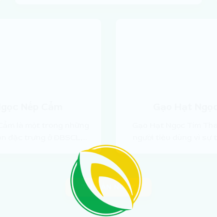
Ngọc Nếp Cẩm
Gạo Hạt Ngọ
Cẩm là một trong những
Gạo Hạt Ngọc Tím Than
n đặc trưng ở ĐBSCL,…
người tiêu dùng vì sự
TƯ VẤN NGAY