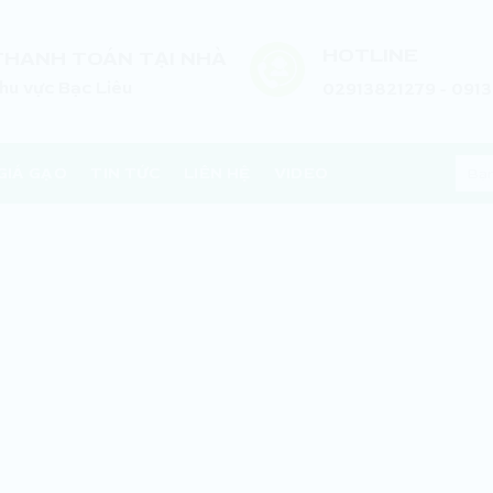
HOTLINE
THANH TOÁN TẠI NHÀ
hu vực Bạc Liêu
02913821279 - 091
Tìm
GIÁ GẠO
TIN TỨC
LIÊN HỆ
VIDEO
kiếm: