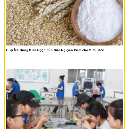
7 Lợi Ích Đáng Kinh Ngạc của Gạo Nguyên Cám cho Sức Khỏe