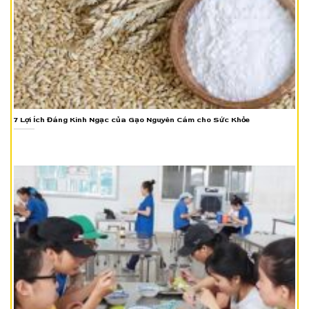
7 Lợi Ích Đáng Kinh Ngạc của Gạo Nguyên Cám cho Sức Khỏe