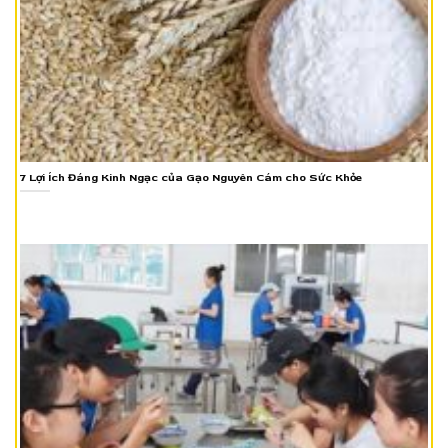
7 Lợi Ích Đáng Kinh Ngạc của Gạo Nguyên Cám cho Sức Khỏe