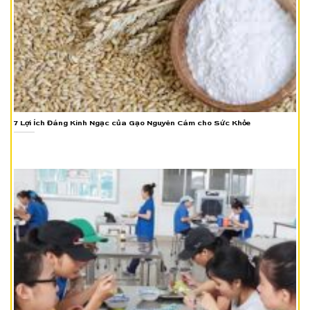
7 Lợi Ích Đáng Kinh Ngạc của Gạo Nguyên Cám cho Sức Khỏe