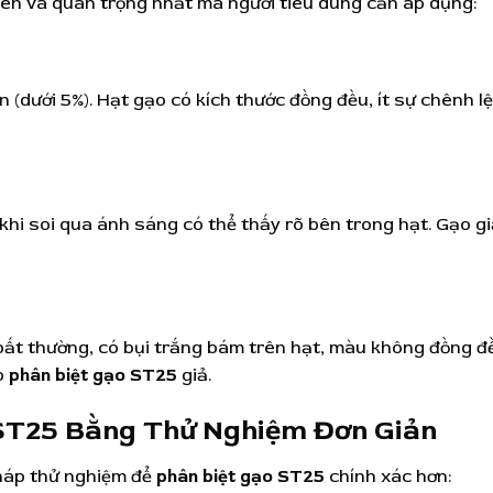
iên và quan trọng nhất mà người tiêu dùng cần áp dụng:
n (dưới 5%). Hạt gạo có kích thước đồng đều, ít sự chênh l
khi soi qua ánh sáng có thể thấy rõ bên trong hạt. Gạo g
bất thường, có bụi trắng bám trên hạt, màu không đồng đ
p
phân biệt gạo ST25
giả.
ST25 Bằng Thử Nghiệm Đơn Giản
háp thử nghiệm để
phân biệt gạo ST25
chính xác hơn: