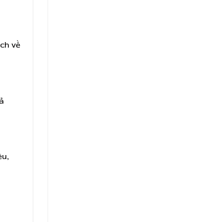
ệch về
iả
ều,