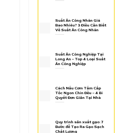
Suất Ăn Công Nhân Giá
Bao Nhiêu? 3 Điều Cần Biết
Về Suất Ăn Công Nhân
Suất Ăn Công Nghiệp Tại
Long An – Top 4 Loại Suất
Ăn Công Nghiệp
Cách Nấu Cơm Tấm Cấp
Tốc Ngon Chín Đều – 4 Bí
Quyết Đơn Giản Tại Nhà
Quy trình sản xuất gạo: 7
Bước để Tạo Ra Gạo Sạch
Chất Lượng