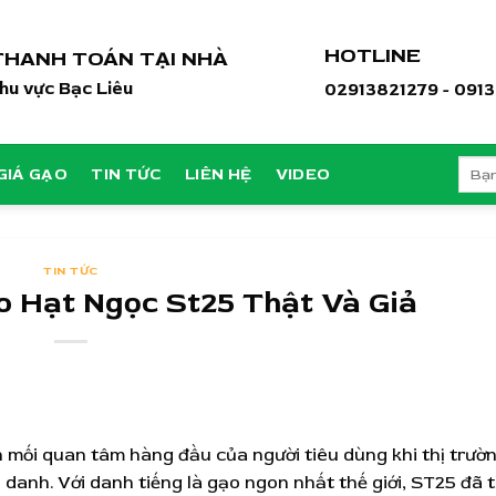
HOTLINE
THANH TOÁN TẠI NHÀ
hu vực Bạc Liêu
02913821279 - 091
Tìm
GIÁ GẠO
TIN TỨC
LIÊN HỆ
VIDEO
kiếm:
TIN TỨC
o Hạt Ngọc St25 Thật Và Giả
h mối quan tâm hàng đầu của người tiêu dùng khi thị trườ
danh. Với danh tiếng là gạo ngon nhất thế giới, ST25 đã 