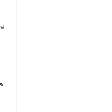
hải,
ng