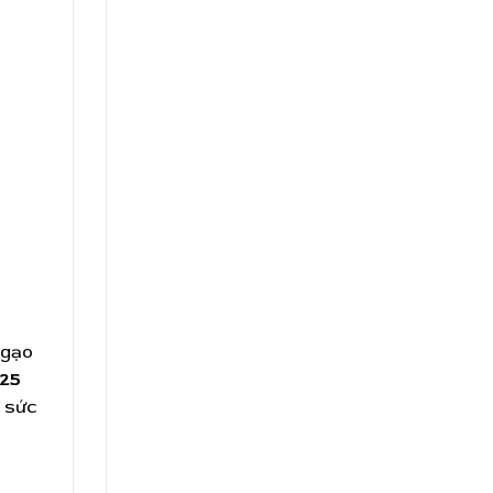
 gạo
T25
 sức