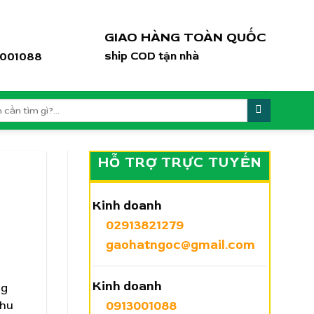
GIAO HÀNG TOÀN QUỐC
ship COD tận nhà
3001088
HỖ TRỢ TRỰC TUYẾN
Kinh doanh
02913821279
gaohatngoc@gmail.com
Kinh doanh
ng
0913001088
thu