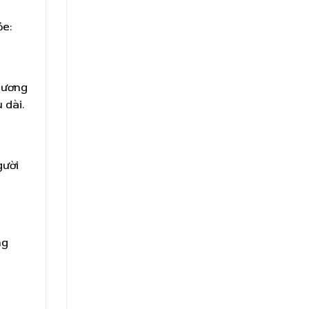
ỏe:
hương
 dài.
gười
ng