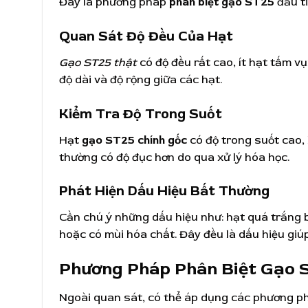
Đây là phương pháp
phân biệt gạo ST25
đầu t
Quan Sát Độ Đều Của Hạt
Gạo ST25 thật
có độ đều rất cao, ít hạt tấm vụ
độ dài và độ rộng giữa các hạt.
Kiểm Tra Độ Trong Suốt
Hạt
gạo ST25 chính gốc
có độ trong suốt cao, 
thường có độ đục hơn do qua xử lý hóa học.
Phát Hiện Dấu Hiệu Bất Thường
Cần chú ý những dấu hiệu như: hạt quá trắng 
hoặc có mùi hóa chất. Đây đều là dấu hiệu giú
Phương Pháp Phân Biệt Gạo 
Ngoài quan sát, có thể áp dụng các phương p