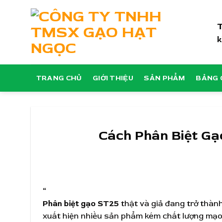
Skip
to
content
k
TRANG CHỦ
GIỚI THIỆU
SẢN PHẨM
BẢNG 
Cách Phân Biệt Gạ
“
Phân biệt gạo ST25
thật và giả đang trở thàn
xuất hiện nhiều sản phẩm kém chất lượng mạo 