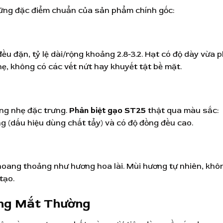
ững đặc điểm chuẩn của sản phẩm chính gốc:
đều đặn, tỷ lệ dài/rộng khoảng 2.8-3.2. Hạt có độ dày vừa p
, không có các vết nứt hay khuyết tật bề mặt.
óng nhẹ đặc trưng.
Phân biệt gạo ST25
thật qua màu sắc:
g (dấu hiệu dùng chất tẩy) và có độ đồng đều cao.
oang thoảng như hương hoa lài. Mùi hương tự nhiên, khô
tạo.
ằng Mắt Thường