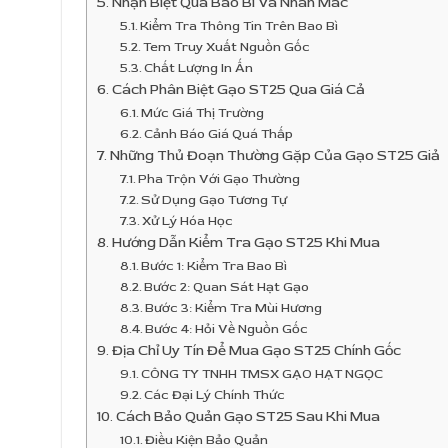
Nhận Biệt Qua Bao Bì Và Nhãn Mác
Kiểm Tra Thông Tin Trên Bao Bì
Tem Truy Xuất Nguồn Gốc
Chất Lượng In Ấn
Cách Phân Biệt Gạo ST25 Qua Giá Cả
Mức Giá Thị Trường
Cảnh Báo Giá Quá Thấp
Những Thủ Đoạn Thường Gặp Của Gạo ST25 Giả
Pha Trộn Với Gạo Thường
Sử Dụng Gạo Tương Tự
Xử Lý Hóa Học
Hướng Dẫn Kiểm Tra Gạo ST25 Khi Mua
Bước 1: Kiểm Tra Bao Bì
Bước 2: Quan Sát Hạt Gạo
Bước 3: Kiểm Tra Mùi Hương
Bước 4: Hỏi Về Nguồn Gốc
Địa Chỉ Uy Tín Để Mua Gạo ST25 Chính Gốc
CÔNG TY TNHH TMSX GẠO HẠT NGỌC
Các Đại Lý Chính Thức
Cách Bảo Quản Gạo ST25 Sau Khi Mua
Điều Kiện Bảo Quản