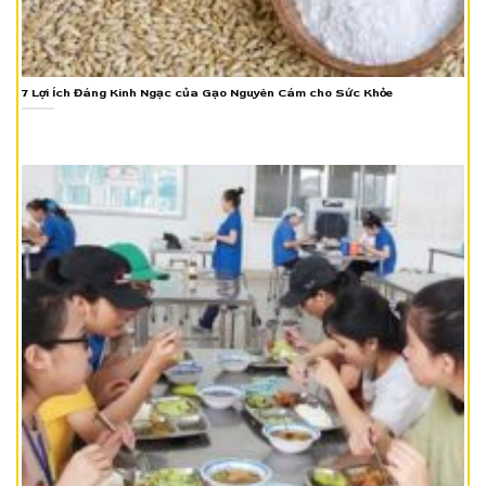
7 Lợi Ích Đáng Kinh Ngạc của Gạo Nguyên Cám cho Sức Khỏe