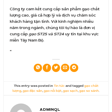
Công ty cam kết cung cấp sản phẩm gạo chất
lượng cao, giá cả hợp lý và dịch vụ chăm sóc
khách hàng tận tình. Với kinh nghiệm nhiều
năm trong ngành, chúng tôi tự hào là đơn vị
cung cấp
gạo ST25 và ST24
uy tín tại khu vực
miền Tây Nam Bộ.
“
This entry was posted in
Tin tức
and tagged
gạo chất
lượng
,
gạo đặc sản
,
gạo nổi bật
,
gạo sạch
,
gạo so sánh
.
ADMINQL