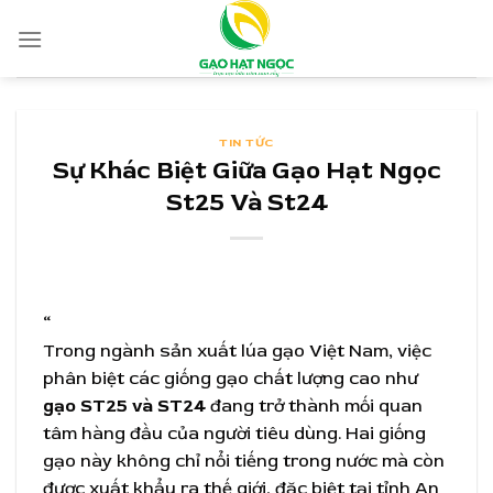
Skip
to
content
TIN TỨC
Sự Khác Biệt Giữa Gạo Hạt Ngọc
St25 Và St24
“
Trong ngành sản xuất lúa gạo Việt Nam, việc
phân biệt các giống gạo chất lượng cao như
gạo ST25 và ST24
đang trở thành mối quan
tâm hàng đầu của người tiêu dùng. Hai giống
gạo này không chỉ nổi tiếng trong nước mà còn
được xuất khẩu ra thế giới, đặc biệt tại tỉnh An